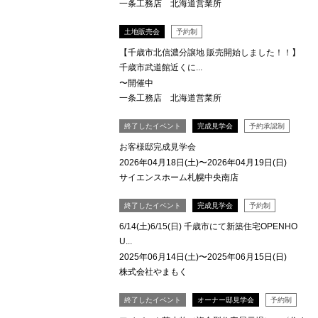
一条工務店 北海道営業所
土地販売会
予約制
【千歳市北信濃分譲地 販売開始しました！！】
千歳市武道館近くに...
〜開催中
一条工務店 北海道営業所
終了したイベント
完成見学会
予約承認制
お客様邸完成見学会
2026年04月18日(土)〜2026年04月19日(日)
サイエンスホーム札幌中央南店
終了したイベント
完成見学会
予約制
6/14(土)6/15(日) 千歳市にて新築住宅OPENHO
U...
2025年06月14日(土)〜2025年06月15日(日)
株式会社やまもく
終了したイベント
オーナー邸見学会
予約制