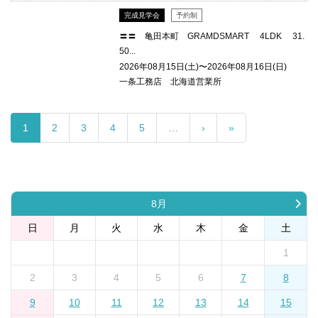
完成見学会
予約制
〓〓 亀田本町 GRAMDSMART 4LDK 31.
50...
2026年08月15日(土)〜2026年08月16日(日)
一条工務店 北海道営業所
1
2
3
4
5
…
›
»
8月
日
月
火
水
木
金
土
1
2
3
4
5
6
7
8
9
10
11
12
13
14
15