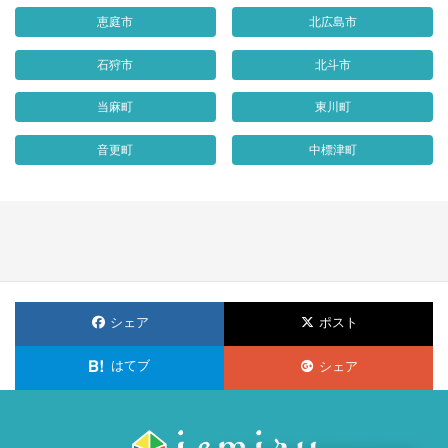
恵庭市
北広島市
石狩市
北斗市
当麻町
東川町
音更町
中標津町
シェア
ポスト
はてブ
シェア