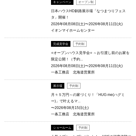
キャンペーン
オープン制
日本ハウスHD釧路展示場「なつまつりフェス
タ」開催！
2026年08月08日(土)〜2026年08月11日(火)
イオンマイホームセンター
完成見学会
予約制
⭐オープンハウス見学会⭐ ～お引渡し前のお家を
限定公開！（予約...
2026年08月08日(土)〜2026年08月11日(火)
一条工務店 北海道営業所
展示場
予約制
月々５万円～の家づくり！「HUG me(ハグミ
ー)」で叶えるマ...
〜2026年08月15日(土)
一条工務店 北海道営業所
ショールーム
予約制