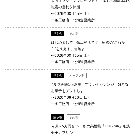
人気オプションプレゼント！－10℃の極寒体験や
地震の揺れを体感...
〜2026年08月15日(土)
一条工務店 北海道営業所
見学会
予約制
はじめまして一条工務店です 家族の”これか
ら”を支える、心地よ...
〜2026年08月15日(土)
一条工務店 北海道営業所
見学会
オープン制
⭐夏休み限定⭐お菓子すくいチャレンジ！好きな
お菓子をゲットしよ...
〜2026年08月16日(日)
一条工務店 北海道営業所
展示場
予約制
★月々5万円台~?一条の高性能「HUG me」相談
会★ナフサシ...