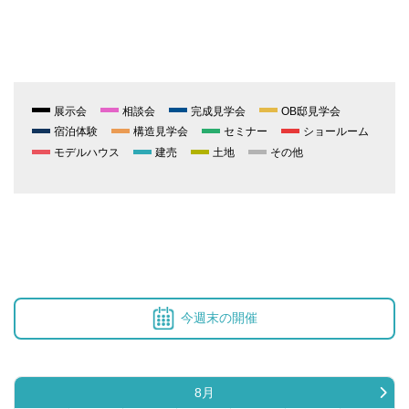
展示会
相談会
完成見学会
OB邸見学会
宿泊体験
構造見学会
セミナー
ショールーム
モデルハウス
建売
土地
その他
今週末の開催
8月