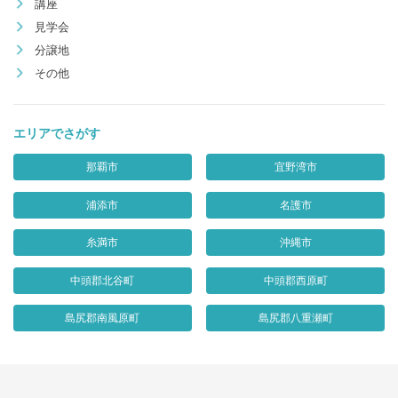
講座
見学会
分譲地
その他
エリアでさがす
那覇市
宜野湾市
浦添市
名護市
糸満市
沖縄市
中頭郡北谷町
中頭郡西原町
島尻郡南風原町
島尻郡八重瀬町