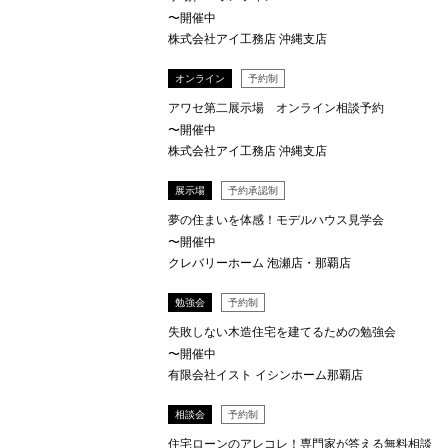
〜開催中
株式会社アイ工務店 沖縄支店
オンライン
予約制
アワセ第二展示場 オンライン相談予約
〜開催中
株式会社アイ工務店 沖縄支店
展示場
予約承認制
夢の住まいを体感！モデルハウス見学会
〜開催中
クレバリーホーム 泡瀬店・那覇店
勉強会
予約制
失敗しない木造住宅を建てるための勉強会
〜開催中
有限会社イスト イシンホーム那覇店
相談会
予約制
住宅ローンのアレコレ！専門家が答える無料相談