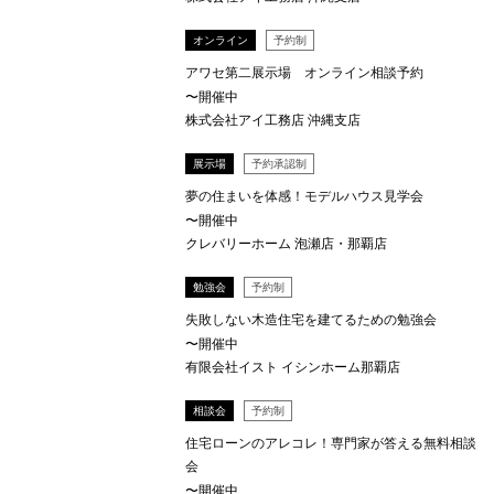
オンライン
予約制
アワセ第二展示場 オンライン相談予約
〜開催中
株式会社アイ工務店 沖縄支店
展示場
予約承認制
夢の住まいを体感！モデルハウス見学会
〜開催中
クレバリーホーム 泡瀬店・那覇店
勉強会
予約制
失敗しない木造住宅を建てるための勉強会
〜開催中
有限会社イスト イシンホーム那覇店
相談会
予約制
住宅ローンのアレコレ！専門家が答える無料相談
会
〜開催中