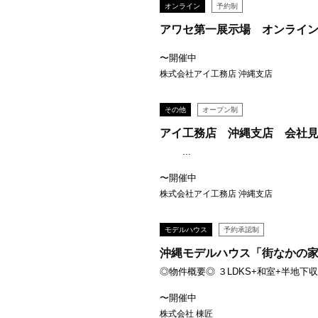
オンライン
予約制
アワセ第一展示場 オンライ
〜開催中
株式会社アイ工務店 沖縄支店
その他
オープン制
アイ工務店 沖縄支店 会社
...
〜開催中
株式会社アイ工務店 沖縄支店
モデルハウス
予約承認制
沖縄モデルハウス「街なかの家」
◎物件概要◎ ３LDKS+和室+半地下収納
〜開催中
株式会社 棟匠