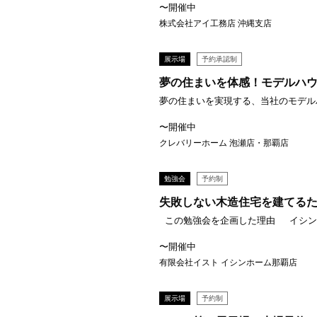
〜開催中
株式会社アイ工務店 沖縄支店
展示場
予約承認制
夢の住まいを体感！モデルハ
夢の住まいを実現する、当社のモデルハ
〜開催中
クレバリーホーム 泡瀬店・那覇店
勉強会
予約制
失敗しない木造住宅を建てる
この勉強会を企画した理由 イシンホ
〜開催中
有限会社イスト イシンホーム那覇店
展示場
予約制