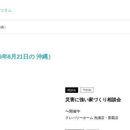
コラム
沖縄）
26年6月21日の 沖縄）
相談会
予約制
災害に強い家づくり相談会
〜開催中
クレバリーホーム 泡瀬店・那覇店