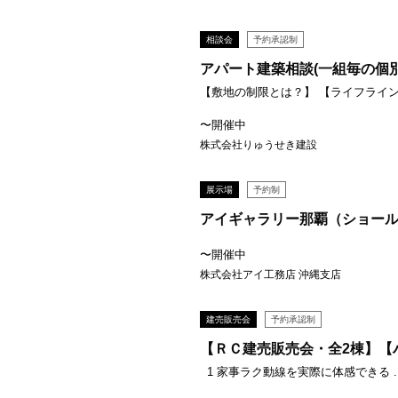
相談会
予約承認制
アパート建築相談(一組毎の個
【敷地の制限とは？】 【ライフラインっ
〜開催中
株式会社りゅうせき建設
展示場
予約制
アイギャラリー那覇（ショー
〜開催中
株式会社アイ工務店 沖縄支店
建売販売会
予約承認制
【ＲＣ建売販売会・全2棟】【
1 家事ラク動線を実際に体感できる ..