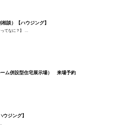
別相談）【ハウジング】
てなに？】 ...
ルーム併設型住宅展示場） 来場予約
ハウジング】
.