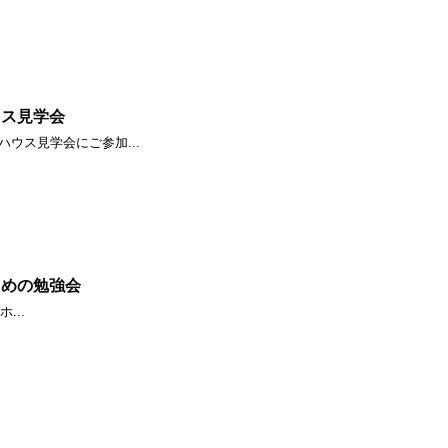
ウス見学会
ウス見学会にご参加...
ための勉強会
...