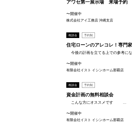
アワセ第一展示場 来場予約
〜開催中
株式会社アイ工務店 沖縄支店
相談会
予約制
住宅ローンのアレコレ！専門
今後の計画を立てる上での参考になる
〜開催中
有限会社イスト イシンホーム那覇店
相談会
予約制
資金計画の無料相談会
こんな方にオススメです ...
〜開催中
有限会社イスト イシンホーム那覇店