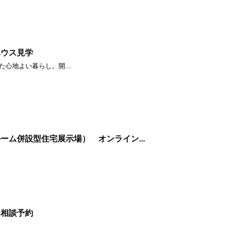
ハウス見学
心地よい暮らし。開...
ーム併設型住宅展示場） オンライン...
ン相談予約