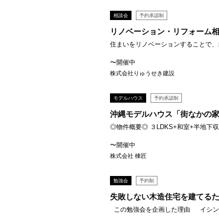
相談会
予約承認制
リノベーション・リフォーム
住まいをリノベーションすることで、自
〜開催中
株式会社りゅうせき建設
モデルハウス
予約承認制
沖縄モデルハウス「街なかの家」
◎物件概要◎ ３LDKS+和室+半地下収納
〜開催中
株式会社 棟匠
勉強会
予約制
失敗しない木造住宅を建てる
この勉強会を企画した理由 イシンホ