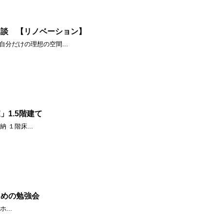
相談 【リノベーション】
分だけの理想の空間...
1.5階建て
 １階床...
ための勉強会
...