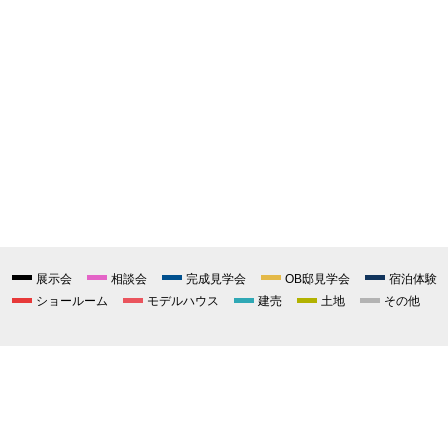
展示会
相談会
完成見学会
OB邸見学会
宿泊体験
ショールーム
モデルハウス
建売
土地
その他