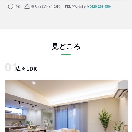
予約
残りわずか（1-2枠）
問い合わせ(
0120-261-450
)
見どころ
広々LDK