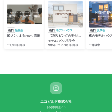
山口
勉強会
山口
モデルハウス
山口
見学会
家づくりまるわかり講座
『2階リビングの暮らし』
夜のモデルハウ
モデルハウス見学会
〜8月30日(日)
9月5日(土)〜9月6日(日)
〜開催中
エコビルド株式会社
下関市田倉755