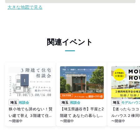
大きな地図で見る
関連イベント
埼玉
相談会
埼玉
相談会
埼玉
モデルハウ
狭小地でも諦めない！賢
【埼玉県越谷市】平屋と2
【迷ったらココ
い建て替え ３階建て住宅
階建て あなたの暮らしに
ルハウス２棟同
〜開催中
〜開催中
〜開催中
住まい心地体感会
合うのはどちら？Mid S...
能★アイフルホ
心地体感...