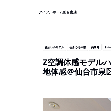
アイフルホーム仙台南店
住まいのリアル
住み心地体感
高断熱
ｷｬﾝﾍ
Z空調体感モデル
地体感＠仙台市泉