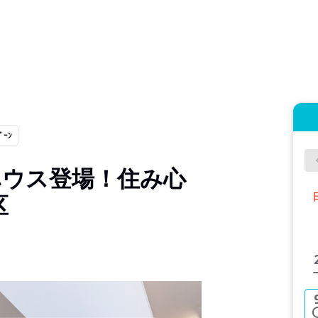
ﾟｰﾝ
ハウス登場！住み心
区