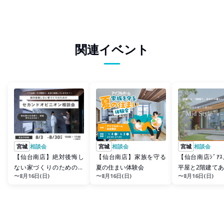
関連イベント
宮城
相談会
宮城
相談会
宮城
相談会
【仙台南店】絶対後悔し
【仙台南店】家族を守る
【仙台南店ｼﾞｱ
ない家づくりのためのセ
夏の住まい体験会
平屋と2階建て
〜8月16日(日)
〜8月16日(日)
〜8月16日(日)
カンドオピニオン相談会
らしに合うのは
M...