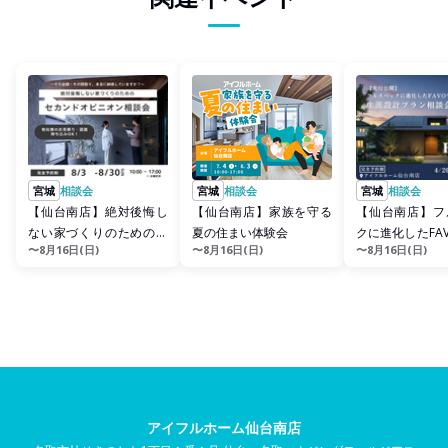
宮城
相談会
宮城
相談会
宮城
相談会
【仙台南店】絶対後悔し
【仙台南店】家族を守る
【仙台南店】フ
ない家づくりのためのセ
夏の住まい体験会
クに進化したFA
〜8月16日(日)
〜8月16日(日)
〜8月16日(日)
カンドオピニオン相談会
る 生涯設計プラ
アイフルホーム仙台南店