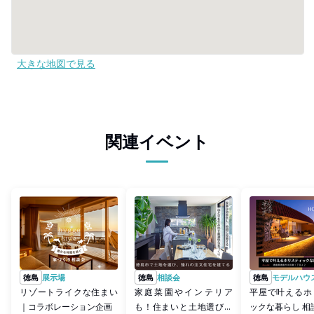
大きな地図で見る
関連イベント
徳島
展示場
徳島
相談会
徳島
モデルハウ
リゾートライクな住まい
家庭菜園やインテリア
平屋で叶えるホ
｜コラボレーション企画
も！住まいと土地選びの
ックな暮らし 相