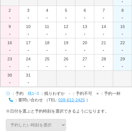
-
2
3
4
5
6
7
8
-
-
-
-
-
-
-
9
10
11
12
13
14
15
-
-
-
-
-
-
-
16
17
18
19
20
21
22
-
-
-
-
-
-
-
23
24
25
26
27
28
29
-
-
-
-
-
-
-
30
31
-
-
◎
：予約
残1~3
：残りわずか
-
：予約不可
×
：予約一杯
：要問い合わせ （TEL:
028-612-2425
）
※日付を選ぶと予約時刻を選択できるようになります。