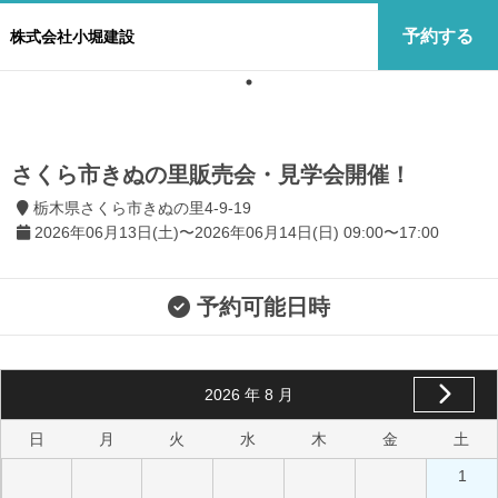
予約する
株式会社小堀建設
さくら市きぬの里販売会・見学会開催！
栃木県さくら市きぬの里4-9-19
2026年06月13日(土)〜2026年06月14日(日) 09:00〜17:00
予約可能日時
2026
年
8
月
日
月
火
水
木
金
土
1