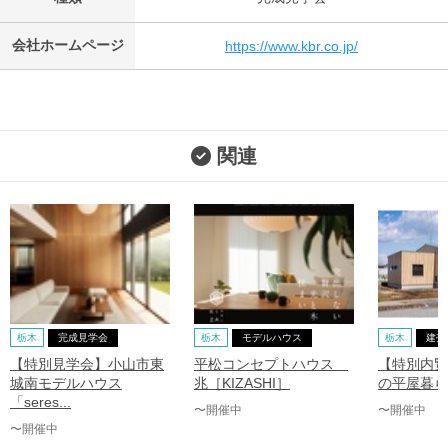
会社ホームページ
https://www.kbr.co.jp/
関連
栃木
完成見学会
栃木
モデルハウス
栃木
建売
【特別見学会】小山市東
平松コンセプトハウス
【特別内覧
城南モデルハウス
兆［KIZASHI］
の平屋暮ら
「seres...
〜開催中
〜開催中
〜開催中