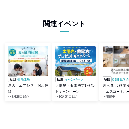
関連イベント
秋田
宿泊体験
秋田
キャンペーン
秋田
OB邸見学会
夏の「エアシス」宿泊体
太陽光・蓄電池プレゼン
選べるお施主
験
トキャンペーン
『エスコートホ
〜8月28日(金)
〜10月31日(土)
〜開催中