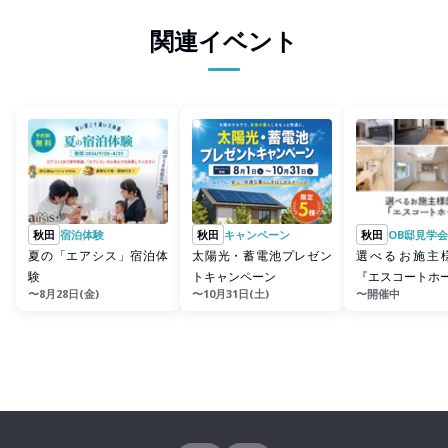
関連イベント
秋田
宿泊体験
秋田
キャンペーン
秋田
OB邸見学会
夏の「エアシス」宿泊体
太陽光・蓄電池プレゼン
選べるお施主
験
トキャンペーン
『エスコートホ
〜8月28日(金)
〜10月31日(土)
〜開催中