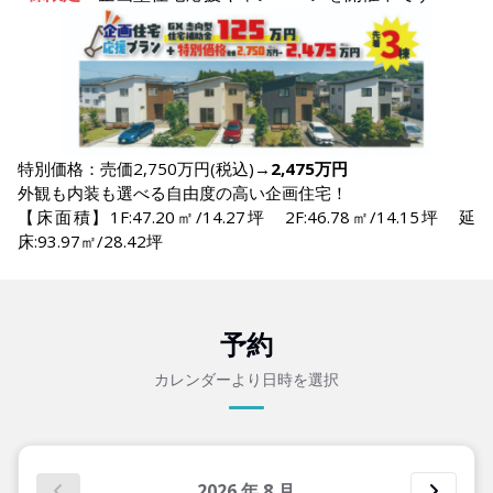
特別価格：売価2,750万円(税込)→
2,475万円
外観も内装も選べる自由度の高い企画住宅！
【床面積】1F:47.20㎡/14.27坪 2F:46.78㎡/14.15坪 延
床:93.97㎡/28.42坪
予約
カレンダーより日時を選択
2026
年
8
月