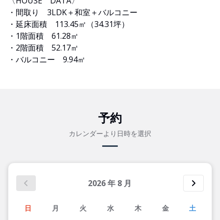
〈HOUSE DATA〉
・間取り 3LDK＋和室＋バルコニー
・延床面積 113.45㎡（34.31坪）
・1階面積 61.28㎡
・2階面積 52.17㎡
・バルコニー 9.94㎡
予約
カレンダーより日時を選択
2026
年
8
月
日
月
火
水
木
金
土