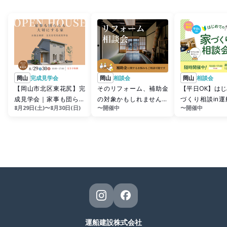
岡山
完成見学会
岡山
相談会
岡山
相談会
【岡山市北区東花尻】完
そのリフォーム、補助金
【平日OK】は
成見学会｜家事も団らん
の対象かもしれません！
づくり相談in
8月29日(土)〜8月30日(日)
〜開催中
〜開催中
も大切にする家
相談お気軽に｜無料リフ
ョールーム
ォーム相談会
運船建設株式会社