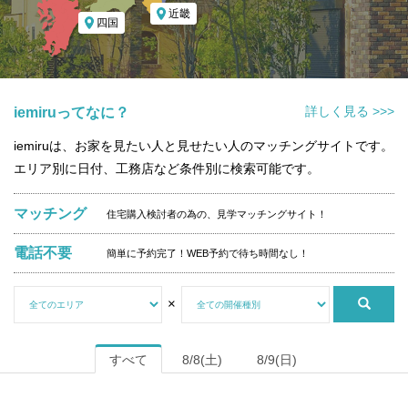
近畿
四国
詳しく見る >>>
iemiruってなに？
iemiruは、お家を見たい人と見せたい人のマッチングサイトです。
エリア別に日付、工務店など条件別に検索可能です。
マッチング
住宅購入検討者の為の、見学マッチングサイト！
電話不要
簡単に予約完了！WEB予約で待ち時間なし！
×
すべて
8/8(土)
8/9(日)