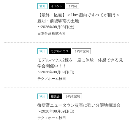
愛知
イベント
予約制
【最終１区画】＜1km圏内ですべてが揃う＞
豊明・前後駅南の土地...
〜2026年08月08日(土)
日本住建株式会社
秋田
モデルハウス
予約承認制
モデルハウス2棟を一度に体験・体感できる見
学会開催中！！
〜2026年08月09日(日)
テクノホーム秋田
秋田
相談会
予約承認制
御所野ニュータウン災害に強い分譲地相談会
〜2026年08月09日(日)
テクノホーム秋田