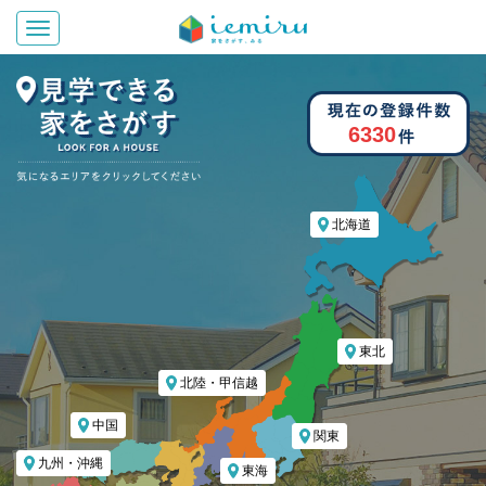
Toggle navigation
6330
北海道
東北
北陸・甲信越
中国
関東
九州・沖縄
東海