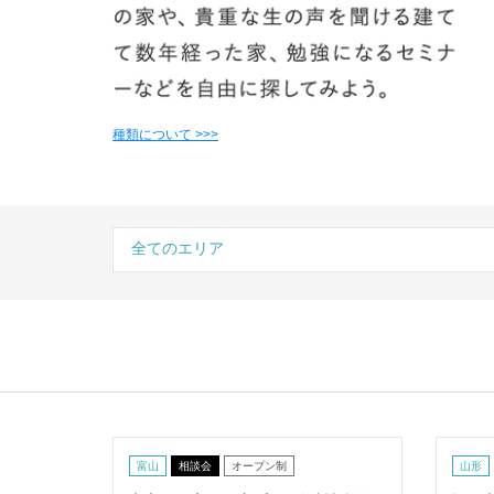
種類について >>>
富山
相談会
オープン制
山形