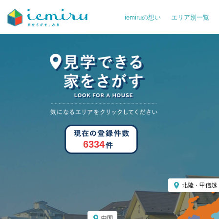
iemiruの想い
エリア別一覧
6334
北陸・甲信越
中国