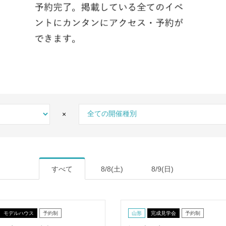
×
すべて
8/8(土)
8/9(日)
モデルハウス
予約制
山形
完成見学会
予約制