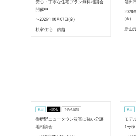
安心・丁寧な住宅プラン無料相談会
酒田
開催中
2026
(金)
〜2026年08月07日(金)
新山
桧家住宅 信越
秋田
相談会
予約承認制
秋田
御所野ニュータウン災害に強い分譲
モデル
地相談会
1号棟