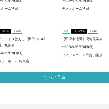
6年08月09日(日)
〜2026年08月09日(日)
ノホーム秋田
テクノホーム秋田
相談会
予約制
山梨
土地販売会
予約制
がこっそり教える『間取りの成
【甲府市池田】現地見学会
則』勉強会
〜2026年08月09日(日)
6年08月09日(日)
フィアスホーム甲斐山梨店
バリーホーム 鳥取店
もっと見る