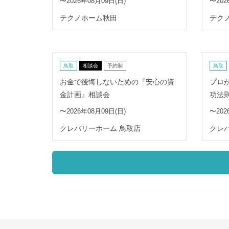
〜2026年08月09日(日)
〜202
テクノホーム秋田
テク
鳥取
相談会
予約制
鳥取
お金で後悔しないための『安心の資
プロ
金計画』相談会
功法
〜2026年08月09日(日)
〜202
クレバリーホーム 鳥取店
クレ