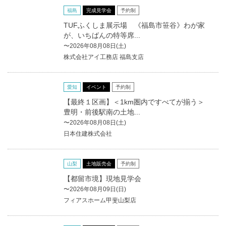
福島
完成見学会
予約制
TUFふくしま展示場 《福島市笹谷》わが家
が、いちばんの特等席...
〜2026年08月08日(土)
株式会社アイ工務店 福島支店
愛知
イベント
予約制
【最終１区画】＜1km圏内ですべてが揃う＞
豊明・前後駅南の土地...
〜2026年08月08日(土)
日本住建株式会社
山梨
土地販売会
予約制
【都留市境】現地見学会
〜2026年08月09日(日)
フィアスホーム甲斐山梨店