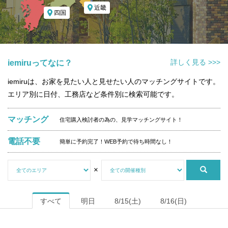
近畿
四国
詳しく見る >>>
iemiruってなに？
iemiruは、お家を見たい人と見せたい人のマッチングサイトです。
エリア別に日付、工務店など条件別に検索可能です。
マッチング
住宅購入検討者の為の、見学マッチングサイト！
電話不要
簡単に予約完了！WEB予約で待ち時間なし！
×
すべて
明日
8/15(土)
8/16(日)