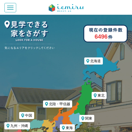
Toggle navigation
6496
北海道
東北
北陸・甲信越
中国
関東
九州・沖縄
東海