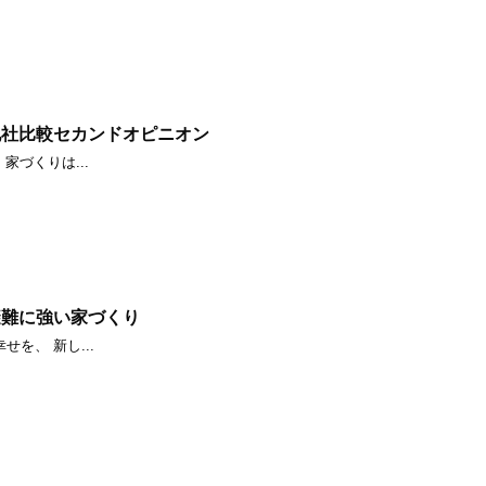
他社比較セカンドオピニオン
家づくりは...
避難に強い家づくり
を、 新し...