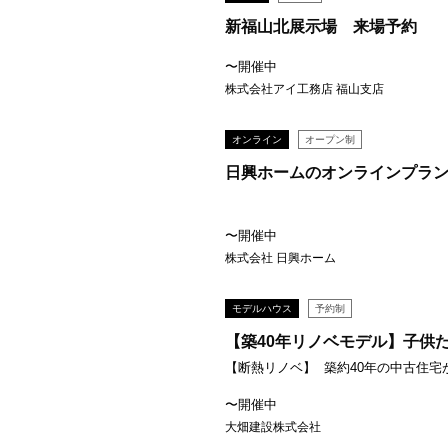
新福山北展示場 来場予約
〜開催中
株式会社アイ工務店 福山支店
オンライン
オープン制
日興ホームのオンラインプラ
〜開催中
株式会社 日興ホーム
モデルハウス
予約制
【築40年リノベモデル】子供た
【断熱リノベ】 築約40年の中古住宅が
〜開催中
大畑建設株式会社