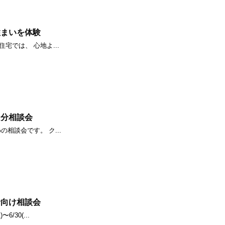
住まいを体験
宅では、 心地よ...
０分相談会
相談会です。 ク...
者向け相談会
/30(...