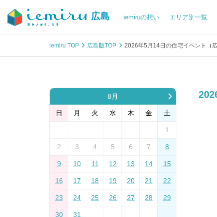
広島
iemiruの想い
エリア別一覧
iemiru TOP
広島版TOP
2026年5月14日の住宅イベント（
20
8月
日
月
火
水
木
金
土
1
2
3
4
5
6
7
8
9
10
11
12
13
14
15
16
17
18
19
20
21
22
23
24
25
26
27
28
29
30
31