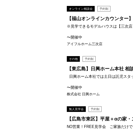
オンライン相談会
予約制
【福山オンラインカウンター
※見学できるモデルハウスは【三次店】
〜開催中
アイフルホーム三次店
その他
予約制
【東広島】日興ホーム本社 相
日興ホーム本社では土日は託児スタッフ
〜開催中
株式会社 日興ホーム
無人見学会
予約制
【広島市東区】平屋＋αの家・ス
NO営業！FREE見学会 ご家族だけでゆ