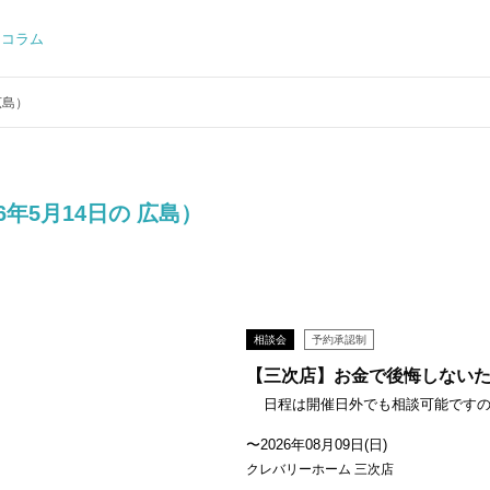
コラム
広島）
26年5月14日の 広島）
相談会
予約承認制
【三次店】お金で後悔しない
日程は開催日外でも相談可能ですので、
〜2026年08月09日(日)
クレバリーホーム 三次店