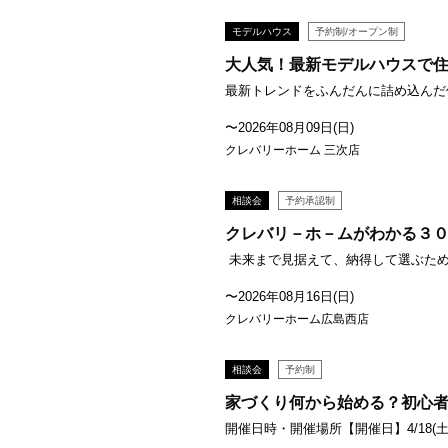
モデルハウス
予約制/オープン制
大人気！最新モデルハウスで
最新トレンドをふんだんに詰め込んだ住
〜2026年08月09日(日)
クレバリーホーム 三次店
相談会
予約承認制
クレバリ－ホ－ムがわかる３
未来まで見据えて、納得して選ぶための
〜2026年08月16日(日)
クレバリーホーム広島西店
相談会
予約制
家づくり何から始める？初心
開催日時・開催場所【開催日】4/18(土)〜6