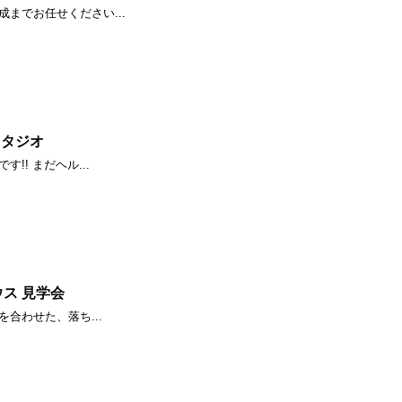
までお任せください...
スタジオ
!! まだヘル...
ウス 見学会
合わせた、落ち...