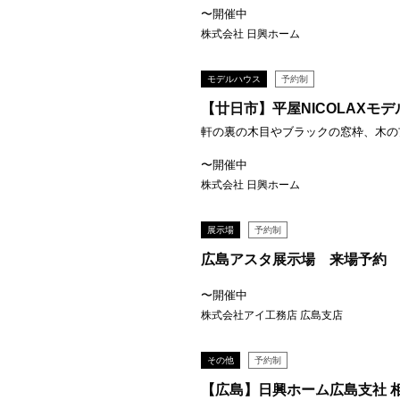
〜開催中
株式会社 日興ホーム
モデルハウス
予約制
【廿日市】平屋NICOLAXモ
軒の裏の木目やブラックの窓枠、木の玄
〜開催中
株式会社 日興ホーム
展示場
予約制
広島アスタ展示場 来場予約
〜開催中
株式会社アイ工務店 広島支店
その他
予約制
【広島】日興ホーム広島支社 