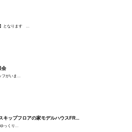
】
となります ...
談会
がいま...
キップフロアの家モデルハウスFR...
っくり...