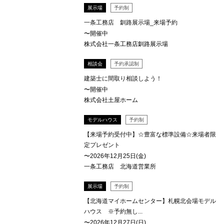
展示場
予約制
一条工務店 釧路展示場_来場予約
〜開催中
株式会社一条工務店釧路展示場
相談会
予約承認制
建築士に間取り相談しよう！
〜開催中
株式会社土屋ホーム
モデルハウス
予約制
【来場予約受付中】☆豊富な標準設備☆来場者限
定プレゼント
〜2026年12月25日(金)
一条工務店 北海道営業所
展示場
予約制
【北海道マイホームセンター】札幌北会場モデル
ハウス ※予約無し...
〜2026年12月27日(日)