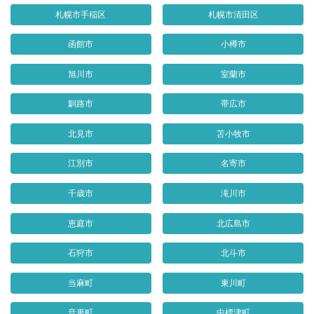
札幌市手稲区
札幌市清田区
函館市
小樽市
旭川市
室蘭市
釧路市
帯広市
北見市
苫小牧市
江別市
名寄市
千歳市
滝川市
恵庭市
北広島市
石狩市
北斗市
当麻町
東川町
音更町
中標津町