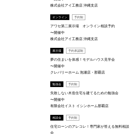
株式会社アイ工務店 沖縄支店
オンライン
予約制
アワセ第二展示場 オンライン相談予約
〜開催中
株式会社アイ工務店 沖縄支店
展示場
予約承認制
夢の住まいを体感！モデルハウス見学会
〜開催中
クレバリーホーム 泡瀬店・那覇店
勉強会
予約制
失敗しない木造住宅を建てるための勉強会
〜開催中
有限会社イスト イシンホーム那覇店
相談会
予約制
住宅ローンのアレコレ！専門家が答える無料相談
会