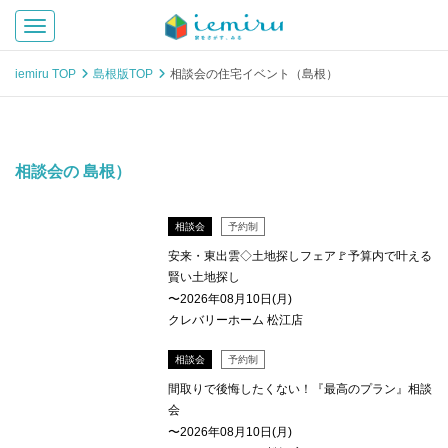
Toggle navigation
iemiru TOP
島根版TOP
相談会の住宅イベント（島根）
相談会の 島根）
相談会
予約制
安来・東出雲◇土地探しフェア🚩予算内で叶える
賢い土地探し
〜2026年08月10日(月)
クレバリーホーム 松江店
相談会
予約制
間取りで後悔したくない！『最高のプラン』相談
会
〜2026年08月10日(月)