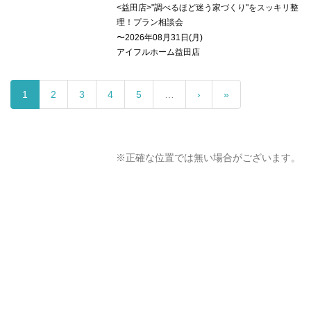
<益田店>"調べるほど迷う家づくり"をスッキリ整
理！プラン相談会
〜2026年08月31日(月)
アイフルホーム益田店
1
2
3
4
5
…
›
»
※正確な位置では無い場合がございます。