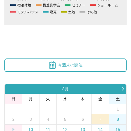
宿泊体験
構造見学会
セミナー
ショールーム
モデルハウス
建売
土地
その他
今週末の開催
8月
日
月
火
水
木
金
土
1
2
3
4
5
6
7
8
9
10
11
12
13
14
15