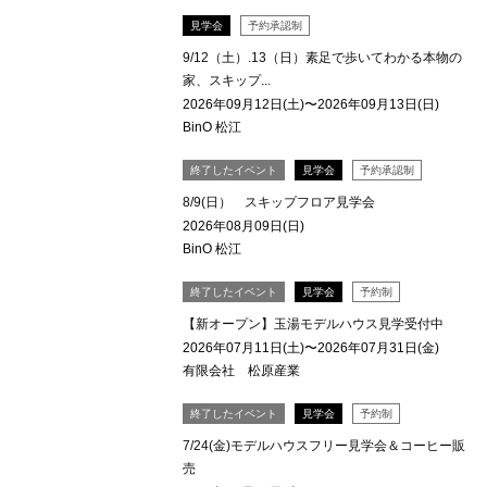
見学会
予約承認制
9/12（土）.13（日）素足で歩いてわかる本物の
家、スキップ...
2026年09月12日(土)〜2026年09月13日(日)
BinO 松江
終了したイベント
見学会
予約承認制
8/9(日） スキップフロア見学会
2026年08月09日(日)
BinO 松江
終了したイベント
見学会
予約制
【新オープン】玉湯モデルハウス見学受付中
2026年07月11日(土)〜2026年07月31日(金)
有限会社 松原産業
終了したイベント
見学会
予約制
7/24(金)モデルハウスフリー見学会＆コーヒー販
売