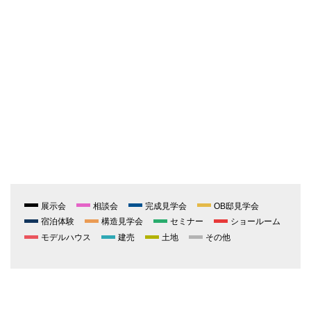
展示会
相談会
完成見学会
OB邸見学会
宿泊体験
構造見学会
セミナー
ショールーム
モデルハウス
建売
土地
その他