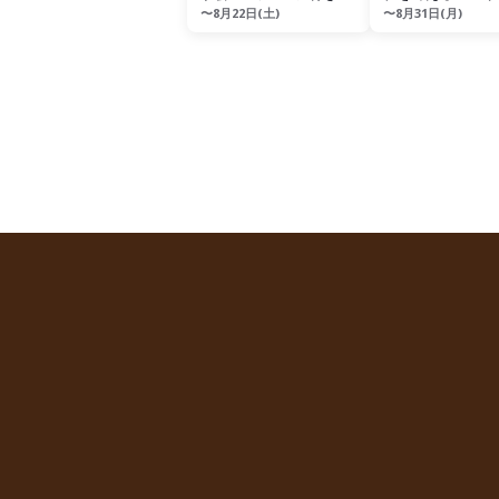
〜8月22日(土)
〜8月31日(月)
の平屋アメリカンハウス
暮らし相談会
―