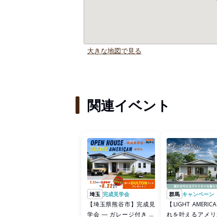
大きな地図で見る
関連イベント
埼玉
完成見学会
群馬
キャンペーン
【埼玉県熊谷市】完成見
【LIGHT AMERI
学会 ― ガレージ付き 白
れを叶えるアメリ