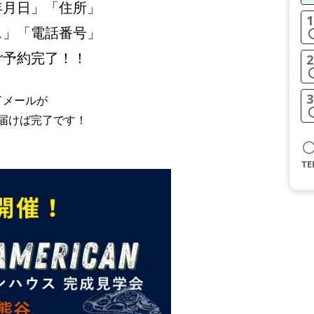
年月日」「住所」
1
ス」「電話番号」
ご予約完了！！
2
3
了メールが
届けば完了です！