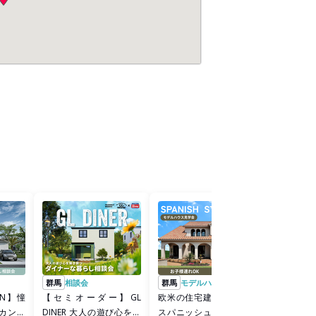
群馬
相談会
群馬
モデルハウス
群馬
相談
CAN】憧
【セミオーダー】GL
欧米の住宅建築を彩る、
あなたは
カンな
DINER 大人の遊び心を解
スパニッシュ様式のモデ
き？ デザ