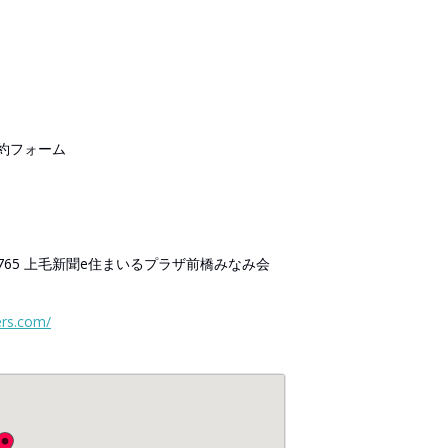
約フォーム
65 上毛新聞e住まいるプラザ前橋みなみ会
ers.com/