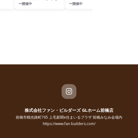
〜開催中
〜開催中
〜8月31日(
き放つ家づくり相談会
ルハウス
会
株式会社ファン・ビルダーズ GLホーム前橋店
前橋市鶴光路町765 上毛新聞e住まいるプラザ 前橋みなみ会場内
https://www.fan-builders.com/