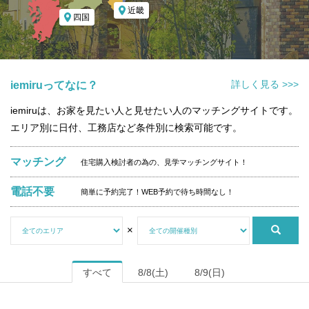
近畿
四国
詳しく見る >>>
iemiruってなに？
iemiruは、お家を見たい人と見せたい人のマッチングサイトです。
エリア別に日付、工務店など条件別に検索可能です。
マッチング
住宅購入検討者の為の、見学マッチングサイト！
電話不要
簡単に予約完了！WEB予約で待ち時間なし！
×
すべて
8/8(土)
8/9(日)