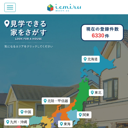
Toggle navigation
6330
北海道
東北
北陸・甲信越
中国
関東
九州・沖縄
東海