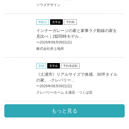
ソウズデザイン
和歌山
見学会
予約制
インナーガレージの家と家事ラク動線の家を
見比べ｜2邸同時モデル...
〜2026年08月09日(日)
株式会社井上地所
茨城
見学会
予約承認制
《土浦市》リアルサイズで体感、30坪タイル
の家。 -クレバリー...
〜2026年08月09日(日)
クレバリーホーム 土浦店・つくば店
もっと見る