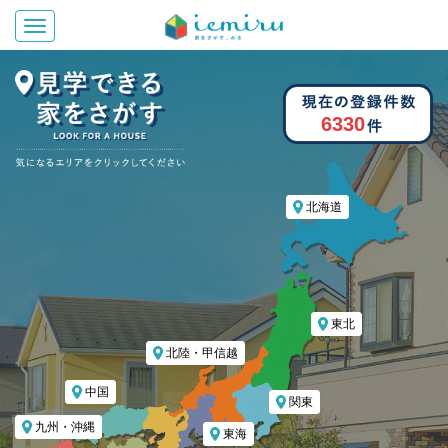
Toggle navigation
6330
北海道
東北
北陸・甲信越
中国
関東
九州・沖縄
東海