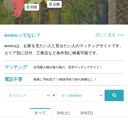
近畿
四国
詳しく見る >>>
iemiruってなに？
iemiruは、お家を見たい人と見せたい人のマッチングサイトです。
エリア別に日付、工務店など条件別に検索可能です。
マッチング
住宅購入検討者の為の、見学マッチングサイト！
電話不要
簡単に予約完了！WEB予約で待ち時間なし！
×
すべて
8/8(土)
8/9(日)