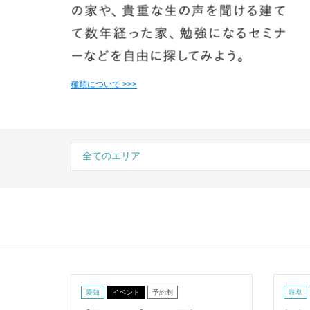
種類について >>>
愛知
イベント
予約制
岐阜