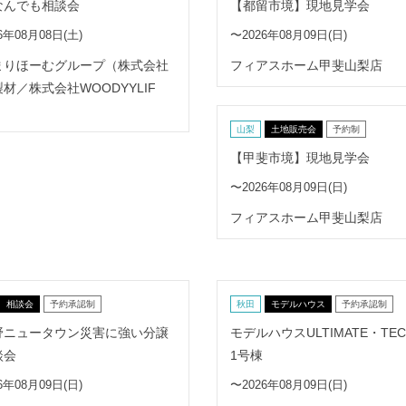
なんでも相談会
【都留市境】現地見学会
6年08月08日(土)
〜2026年08月09日(日)
まりほーむグループ（株式会社
フィアスホーム甲斐山梨店
材／株式会社WOODYYLIF
山梨
土地販売会
予約制
【甲斐市境】現地見学会
〜2026年08月09日(日)
フィアスホーム甲斐山梨店
相談会
予約承認制
秋田
モデルハウス
予約承認制
野ニュータウン災害に強い分譲
モデルハウスULTIMATE・TEC
談会
1号棟
6年08月09日(日)
〜2026年08月09日(日)