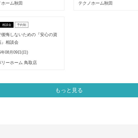
ノホーム秋田
テクノホーム秋田
相談会
予約制
で後悔しないための『安心の資
画』相談会
6年08月09日(日)
バリーホーム 鳥取店
もっと見る