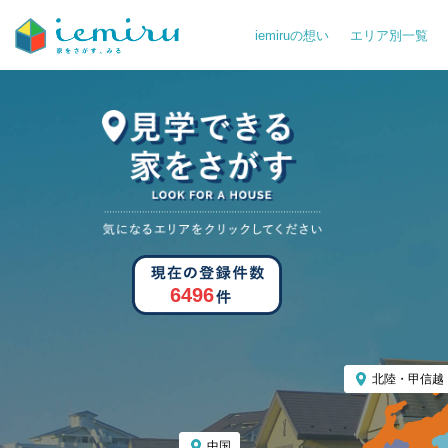
iemiruの想い
エリア別一覧
6496
北陸・甲信越
中国