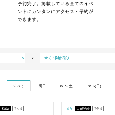
×
すべて
明日
8/15(土)
8/16(日)
相談会
予約制
山梨
土地販売会
予約制