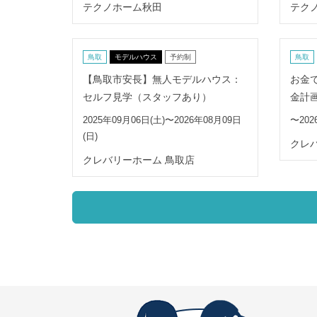
テクノホーム秋田
テク
鳥取
モデルハウス
予約制
鳥取
【鳥取市安長】無人モデルハウス：
お金
セルフ見学（スタッフあり）
金計
2025年09月06日(土)〜2026年08月09日
〜202
(日)
クレ
クレバリーホーム 鳥取店