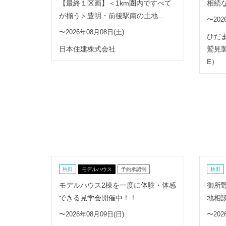
【最終１区画】＜1km圏内ですべて
相続
が揃う＞豊明・前後駅南の土地...
〜202
〜2026年08月08日(土)
ひだ
日本住建株式会社
鷲見製
E）
秋田
モデルハウス
予約承認制
秋田
モデルハウス2棟を一度に体験・体感
御所
できる見学会開催中！！
地相
〜2026年08月09日(日)
〜202