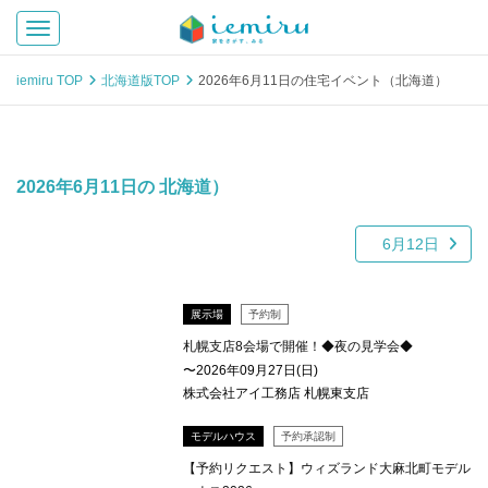
Toggle navigation
iemiru TOP
北海道版TOP
2026年6月11日の住宅イベント（北海道）
2026年6月11日の 北海道）
6月12日
展示場
予約制
札幌支店8会場で開催！◆夜の見学会◆
〜2026年09月27日(日)
株式会社アイ工務店 札幌東支店
モデルハウス
予約承認制
【予約リクエスト】ウィズランド大麻北町モデル