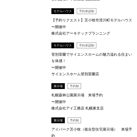
モデルハウス
予約承認制
【予約リクエスト】苫小牧市澄川町モデルハウス
〜開催中
株式会社アーキテックプランニング
モデルハウス
予約承認制
登別室蘭でサイエンスホームの魅力溢れる住まい
を体感！
〜開催中
サイエンスホーム登別室蘭店
展示場
予約制
札幌森林公園展示場 来場予約
〜開催中
株式会社アイ工務店 札幌東支店
展示場
予約制
アイパーク苫小牧（複合型住宅展示場） 来場予
約