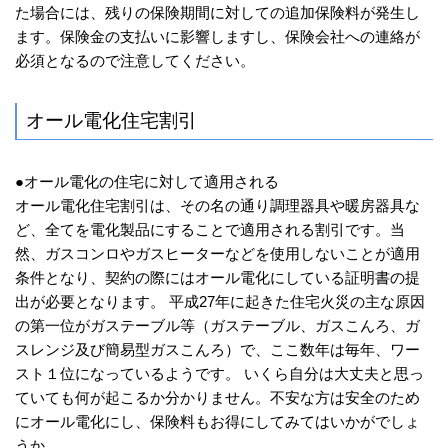
た場合には、残りの保険期間に対しての追加保険料が発生し
ます。保険金の支払いに影響しますし、保険会社への連絡が
必須となるので注意してください。
オール電化住宅割引
●オール電化の住宅に対して適用される
オール電化住宅割引は、その名の通り調理器具や暖房器具な
ど、全てを電化製品にすることで適用される割引です。当
然、ガスコンロやガスヒーターなどを使用しないことが適用
条件となり、契約の際にはオール電化にしている証明書の提
出が必要となります。 平成27年に起きた住宅火災の主な原因
の第一位がガステーブル等（ガステーブル、ガスこんろ、ガ
スレンジ及び簡易型ガスこんろ）で、ここ数年は毎年、ワー
スト１位になっているようです。 いくら自分は大丈夫と思っ
ていても何が起こるか分かりません。不安な方は安全のため
にオール電化にし、保険料もお得にしてみてはいかがでしょ
うか。