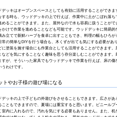
ドデッキはオープンスペースとしても有効に活用することができま
をする時も、ウッドデッキの上で行えば、作業中に土がこぼれ落ち
進めることができます。また、屋外なので水も容易に扱うことがで
をかけて作業を進めることなども可能です。ウッドデッキに簡易的
摘み立てで新鮮ハーブを食卓に出すこともでき、料理の幅もひろが
日常の簡単なDIYを行う場合も、木くずが出ても気にする必要があ
どに塗装を施す場合にも作業台としても活用することができます。
ミなどを気にすることなく趣味を思う存分楽しむことができます。
ますが、そういった家具でもウッドデッキで作業を行えば、床の傷
いうわけです。
ットやお子様の遊び場になる
ドデッキの上で子どもの外遊びをさせることもできます。広さがあ
ることもできますので、夏場には重宝すると思います。ビニールプ
く室内に入れるので、汚れを気にする必要もありません。また、机