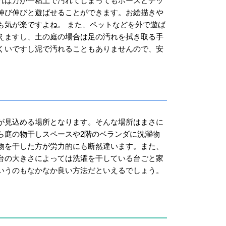
れば万が一粘土で汚れてしまってもホースとデッ
伸び伸びと遊ばせることができます。お絵描きや
も気が楽ですよね。 また、ペットなどを外で遊ば
えますし、土の庭の場合は足の汚れを拭き取る手
くいですし泥で汚れることもありませんので、安
が見込める場所となります。そんな場所はまさに
ら庭の物干しスペースや2階のベランダに洗濯物
物を干した方が労力的にも断然違います。また、
台の大きさによっては洗濯を干している台ごと家
いうのもなかなか良い方法だといえるでしょう。