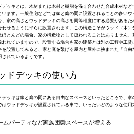
ドデッキとは、木材または木材と樹脂を混ぜ合わせた合成木材など
ています。一般住宅などでは家と庭の間に設置されることの多いウ
を、家の高さとウッドデッキの高さを同等程度にする必要があるた
合わせるように平らに設置されます。この構造こそがウッド（木）
はほとんどの場合、家の構造物として扱われることはありません。
扱われていますので、設置する場合も家の建築とは別の工程や工賃
キを設置してみると、家と庭を繋げる屋内と屋外に挟まれた「自由
用されているようです。
ッドデッキの使い方
ドデッキは家と庭の間にある自由なスペースといったところで、家
ではウッドデッキが設置されている事で、いったいどのような使用
ームパーティなど家族団欒スペースが増える