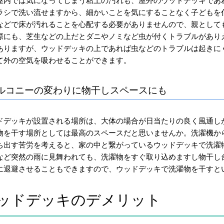
屋内では気になってしまう粘土の汚れも、屋外のウッドデッキであ
ラシで洗い流せますから、細かいことを気にすることなく子どもを
などで床が汚れることを心配する必要がありませんので、親として
際にも、芝生などの上だとダニやノミなど虫が付くトラブルがあり
ありますが、ウッドデッキの上であれば虫などのトラブルは起きに
て外の空気を吸わせることができます。
ルコニーの変わりに物干しスペースにも
ドデッキが設置される場所は、大体の場合が日当たりの良く風通し
物を干す場所としては最高のスペースだと思いませんか。洗濯機か
ち出す苦労を考えると、家の中と繋がっているウッドデッキで洗濯
など突然の雨に見舞われても、洗濯物をすぐ取り込めますし物干し
に退避させることもできますので、ウッドデッキで洗濯物を干すと
ッドデッキのデメリット