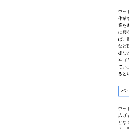
ウッ
作業
業を
に腰
ば、
など
棚な
やゴ
てい
ると
ペ
ウッ
広げ
とな