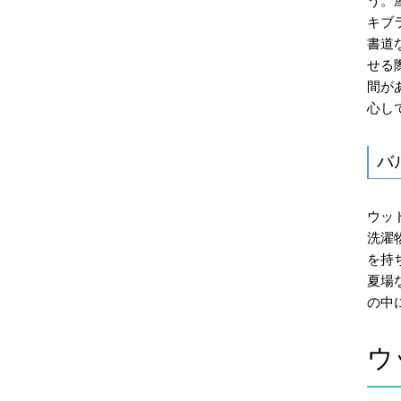
う。
キブ
書道
せる
間が
心し
バ
ウッ
洗濯
を持
夏場
の中
ウ