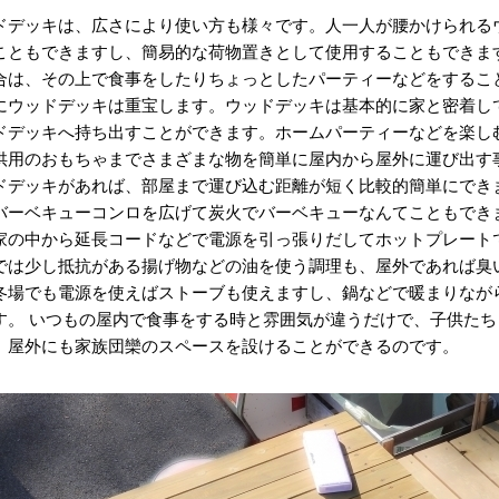
ドデッキは、広さにより使い方も様々です。人一人が腰かけられる
こともできますし、簡易的な荷物置きとして使用することもできま
合は、その上で食事をしたりちょっとしたパーティーなどをするこ
にウッドデッキは重宝します。ウッドデッキは基本的に家と密着し
ドデッキへ持ち出すことができます。ホームパーティーなどを楽し
供用のおもちゃまでさまざまな物を簡単に屋内から屋外に運び出す
ドデッキがあれば、部屋まで運び込む距離が短く比較的簡単にでき
バーベキューコンロを広げて炭火でバーベキューなんてこともでき
家の中から延長コードなどで電源を引っ張りだしてホットプレート
では少し抵抗がある揚げ物などの油を使う調理も、屋外であれば臭
冬場でも電源を使えばストーブも使えますし、鍋などで暖まりなが
す。 いつもの屋内で食事をする時と雰囲気が違うだけで、子供た
、屋外にも家族団欒のスペースを設けることができるのです。