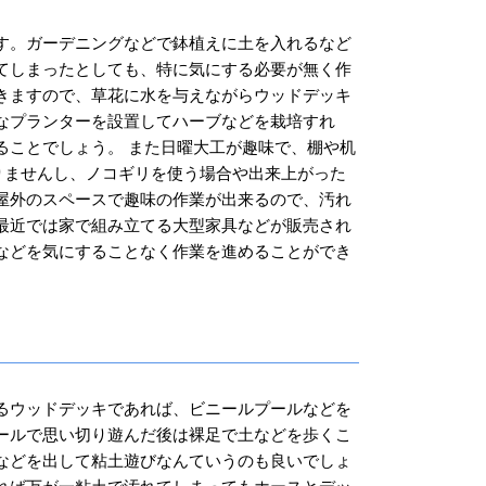
す。ガーデニングなどで鉢植えに土を入れるなど
てしまったとしても、特に気にする必要が無く作
きますので、草花に水を与えながらウッドデッキ
なプランターを設置してハーブなどを栽培すれ
ることでしょう。 また日曜大工が趣味で、棚や机
りませんし、ノコギリを使う場合や出来上がった
屋外のスペースで趣味の作業が出来るので、汚れ
最近では家で組み立てる大型家具などが販売され
などを気にすることなく作業を進めることができ
るウッドデッキであれば、ビニールプールなどを
ールで思い切り遊んだ後は裸足で土などを歩くこ
などを出して粘土遊びなんていうのも良いでしょ